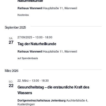
ä
Naturheilkunde
n
h
s
Rathaus Wannweil
Hauptstraße 11, Wannweil
l
s
t
e
Kostenlos
n
t
a
.
September 2025
a
l
27/09/2025 – 13:00
-
18:00
SA.
t
l
27
Tag der Naturheilkunde
u
t
Rathaus Wannweil
Hauptstraße 11, Wannweil
n
auf Spendenbasis
u
g
n
März 2026
A
g
n
22. März – 13:00
-
18:30
SO.
22
Gesundheitstag – die erstaunliche Kraft des
e
s
Wassers
n
i
Dorfgemeinschaftshaus Jettenburg
Auchtertstraße 4,
Kusterdingen