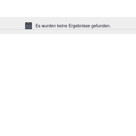
Es wurden keine Ergebnisse gefunden.
H
i
n
w
e
i
s