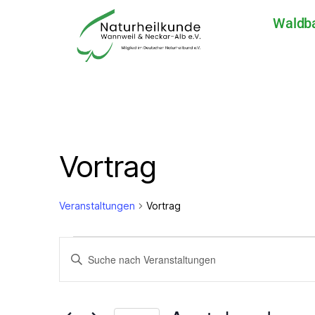
Waldb
Vortrag
Veranstaltungen
Vortrag
V
B
i
t
e
t
e