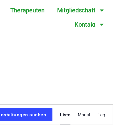
Therapeuten
Mitgliedschaft
Kontakt
V
anstaltungen suchen
Liste
Monat
Tag
e