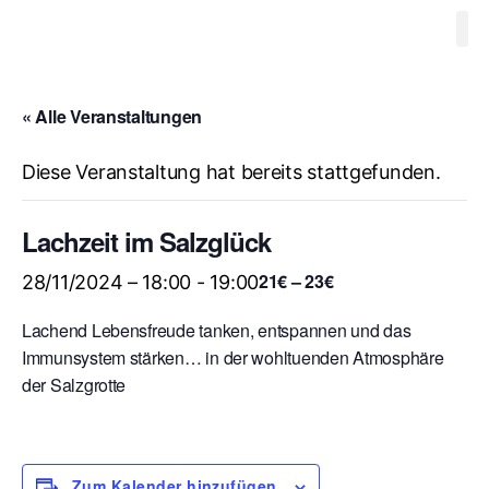
Waldbaden
Ausbildung W
Videos
Progr
Therapeuten
Mitglieds
Kontakt
« Alle Veranstaltungen
Diese Veranstaltung hat bereits stattgefunden.
Lachzeit im Salzglück
21€ – 23€
28/11/2024 – 18:00
-
19:00
Lachend Lebensfreude tanken, entspannen und das
Immunsystem stärken… in der wohltuenden Atmosphäre
der Salzgrotte
Zum Kalender hinzufügen