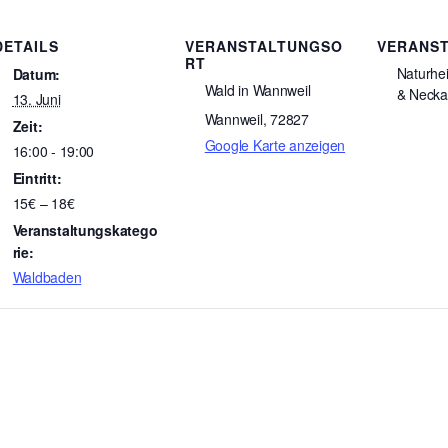
DETAILS
VERANSTALTUNGSO
VERANS
RT
Naturhe
Datum:
Wald in Wannweil
& Necka
13. Juni
Wannweil
,
72827
Zeit:
Google Karte anzeigen
16:00 - 19:00
Eintritt:
15€ – 18€
Veranstaltungskatego
rie:
Waldbaden