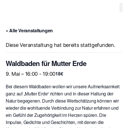
Waldbaden
Ausbildung W
Videos
Progr
Therapeuten
Mitglieds
Kontakt
« Alle Veranstaltungen
Diese Veranstaltung hat bereits stattgefunden.
Waldbaden für Mutter Erde
18€
9. Mai – 16:00
-
19:00
Bei diesem Waldbaden wollen wir unsere Aufmerksamkeit
ganz auf „Mutter Erde“ richten und in dieser Haltung der
Natur begegenen. Durch diese Wertschätzung können wir
wieder die wohltuende Verbindung zur Natur erfahren und
ein Gefühl der Zugehörigkeit im Herzen spüren. Die
Impulse, Gedichte und Geschichten, mit denen die