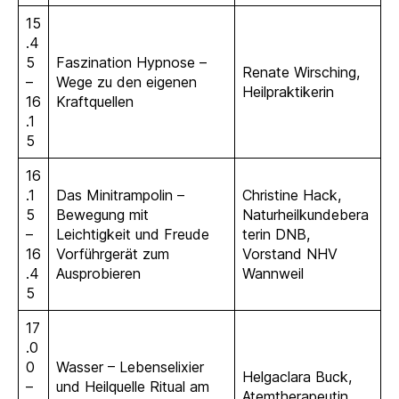
15
.4
5
Faszination Hypnose –
Renate Wirsching,
–
Wege zu den eigenen
Heilpraktikerin
16
Kraftquellen
.1
5
16
.1
Das Minitrampolin –
Christine Hack,
5
Bewegung mit
Naturheilkundebera
–
Leichtigkeit und Freude
terin DNB,
16
Vorführgerät zum
Vorstand NHV
.4
Ausprobieren
Wannweil
5
17
.0
0
Wasser – Lebenselixier
Helgaclara Buck,
–
und Heilquelle Ritual am
Atemtherapeutin