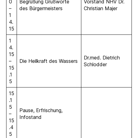
0
Begrüßung Grußworte
Vorstand NHV Dr.
–
des Bürgermeisters
Christian Majer
1
4.
15
1
4.
15
Dr.med. Dietrich
–
Die Heilkraft des Wassers
Schlodder
15
.1
5
15
.1
5
Pause, Erfrischung,
–
Infostand
15
.4
5