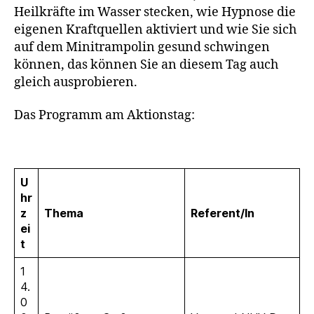
Heilkräfte im Wasser stecken, wie Hypnose die
eigenen Kraftquellen aktiviert und wie Sie sich
auf dem Minitrampolin gesund schwingen
können, das können Sie an diesem Tag auch
gleich ausprobieren.
Das Programm am Aktionstag:
U
hr
z
Thema
Referent/In
ei
t
1
4.
0