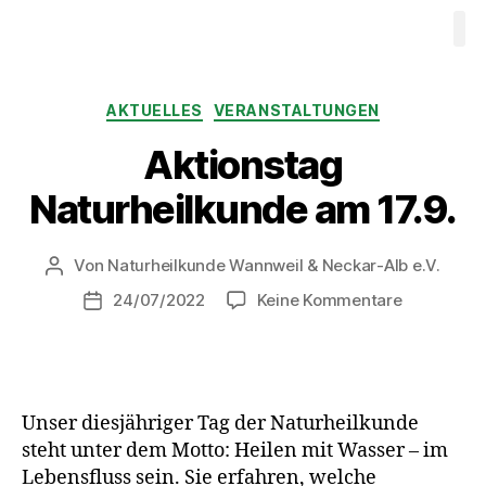
Waldbaden
Ausbildung W
Videos
Progr
Therapeuten
Mitgliedschaft
Kontakt
AKTUELLES
VERANSTALTUNGEN
Aktionstag
Naturheilkunde am 17.9.
Von
Naturheilkunde Wannweil & Neckar-Alb e.V.
24/07/2022
Keine Kommentare
Unser diesjähriger Tag der Naturheilkunde
steht unter dem Motto: Heilen mit Wasser – im
Lebensfluss sein. Sie erfahren, welche