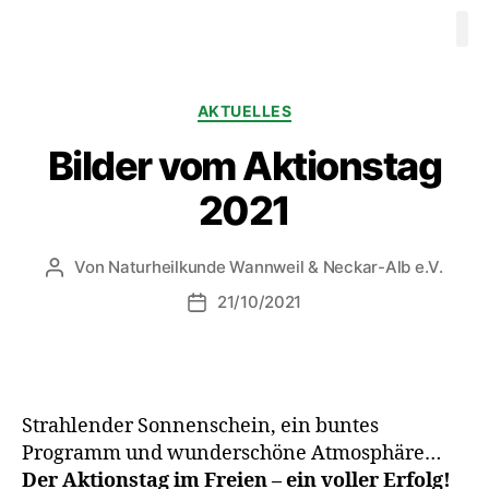
Waldbaden
Ausbildung 
Videos
Progr
Therapeuten
Mitgliedschaft
Kontakt
AKTUELLES
Bilder vom Aktionstag
2021
Von
Naturheilkunde Wannweil & Neckar-Alb e.V.
21/10/2021
Strahlender Sonnenschein, ein buntes
Programm und wunderschöne Atmosphäre…
Der Aktionstag im Freien – ein voller Erfolg!