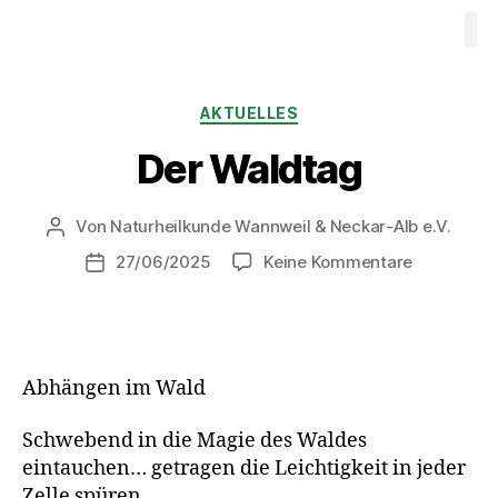
Waldbaden
Ausbildung W
Videos
Progr
Therapeuten
Mitgliedschaft
Kontakt
AKTUELLES
Der Waldtag
Von
Naturheilkunde Wannweil & Neckar-Alb e.V.
27/06/2025
Keine Kommentare
Abhängen im Wald
Schwebend in die Magie des Waldes
eintauchen… getragen die Leichtigkeit in jeder
Zelle spüren…