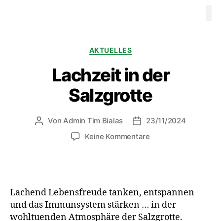
Waldbaden
Ausbildung 
Videos
Progr
Therapeuten
Mitgliedschaft
Kontakt
AKTUELLES
Lachzeit in der
Salzgrotte
Von
Admin Tim Bialas
23/11/2024
Keine Kommentare
Lachend Lebensfreude tanken, entspannen
und das Immunsystem stärken … in der
wohltuenden Atmosphäre der Salzgrotte.