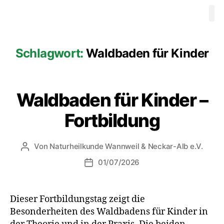
Waldbaden
Ausbildung 
Videos
Progr
Therapeuten
Mitgliedschaft
Kontakt
Schlagwort:
Waldbaden für Kinder
Waldbaden für Kinder –
Fortbildung
Von
Naturheilkunde Wannweil & Neckar-Alb e.V.
01/07/2026
Dieser Fortbildungstag zeigt die
Besonderheiten des Waldbadens für Kinder in