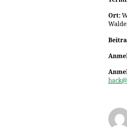
Ort:
Wa
Walden
Beitr
Anmel
Anme
hack@