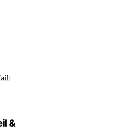
ail:
il &