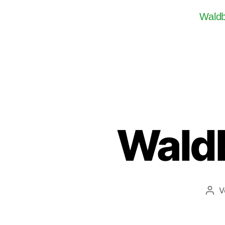
Wald
Waldb
V