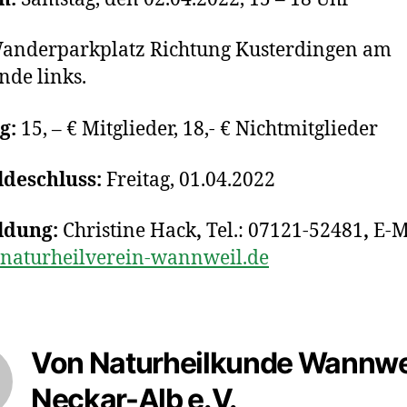
nderparkplatz Richtung Kusterdingen am
de links.
ag:
15, – € Mitglieder, 18,- € Nichtmitglieder
deschluss:
Freitag, 01.04.2022
ldung:
Christine Hack
,
Tel.: 07121-52481
,
E-M
naturheilverein-wannweil.de
Von Naturheilkunde Wannwe
Neckar-Alb e.V.