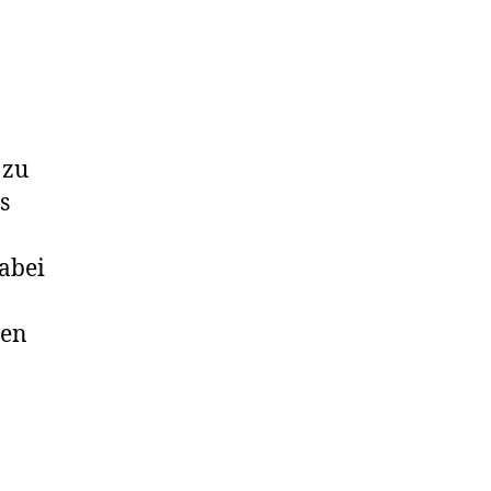
 zu
s
abei
gen