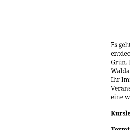
Es geh
entdec
Grün. 
Waldat
Ihr Im
Verans
eine w
Kursle
Termi