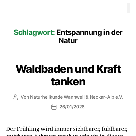
Waldbaden
Ausbildung 
Videos
Progr
Therapeuten
Mitgliedschaft
Kontakt
Schlagwort:
Entspannung in der
Natur
Waldbaden und Kraft
tanken
Von
Naturheilkunde Wannweil & Neckar-Alb e.V.
26/01/2026
Der Frühling wird immer sichtbarer, fühlbarer,